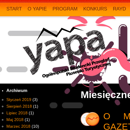
START
O YAPIE
PROGRAM
KONKURS
RAYD
Archiwum
Miesięczn
Styczeń 2019
(3)
Sierpień 2018
(1)
Lipiec 2018
(1)
O M
Maj 2018
(1)
GAZE
Marzec 2018
(10)