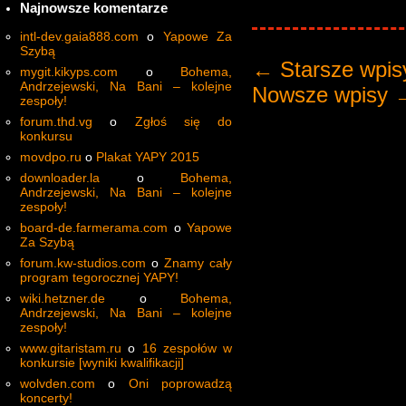
Najnowsze komentarze
intl-dev.gaia888.com
o
Yapowe Za
Szybą
←
Starsze wpis
mygit.kikyps.com
o
Bohema,
Andrzejewski, Na Bani – kolejne
Nowsze wpisy
zespoły!
forum.thd.vg
o
Zgłoś się do
konkursu
movdpo.ru
o
Plakat YAPY 2015
downloader.la
o
Bohema,
Andrzejewski, Na Bani – kolejne
zespoły!
board-de.farmerama.com
o
Yapowe
Za Szybą
forum.kw-studios.com
o
Znamy cały
program tegorocznej YAPY!
wiki.hetzner.de
o
Bohema,
Andrzejewski, Na Bani – kolejne
zespoły!
www.gitaristam.ru
o
16 zespołów w
konkursie [wyniki kwalifikacji]
wolvden.com
o
Oni poprowadzą
koncerty!