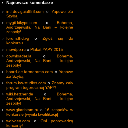
Najnowsze komentarze
intl-dev.gaia888.com
o
Yapowe Za
Szybą
mygit.kikyps.com
o
Bohema,
Andrzejewski, Na Bani – kolejne
zespoły!
forum.thd.vg
o
Zgłoś się do
konkursu
movdpo.ru
o
Plakat YAPY 2015
downloader.la
o
Bohema,
Andrzejewski, Na Bani – kolejne
zespoły!
board-de.farmerama.com
o
Yapowe
Za Szybą
forum.kw-studios.com
o
Znamy cały
program tegorocznej YAPY!
wiki.hetzner.de
o
Bohema,
Andrzejewski, Na Bani – kolejne
zespoły!
www.gitaristam.ru
o
16 zespołów w
konkursie [wyniki kwalifikacji]
wolvden.com
o
Oni poprowadzą
koncerty!