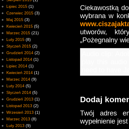
Ciekawostką dot
Lipiec 2015
(1)
Czerwiec 2015
(3)
wybrana w konku
Maj 2015
(3)
www.ciszajakta
Kwiecień 2015
(5)
utworów, któ
Marzec 2015
(21)
„Pożegnalny wie
Luty 2015
(8)
Styczeń 2015
(2)
Audio clip: Ado
Grudzień 2014
(2)
Listopad 2014
(1)
play this audio
Lipiec 2014
(1)
need to have Ja
Kwiecień 2014
(1)
Marzec 2014
(9)
Luty 2014
(5)
Styczeń 2014
(5)
Dodaj komen
Grudzień 2013
(1)
Listopad 2013
(2)
Twój adres em
Wrzesień 2013
(1)
Marzec 2013
(8)
wypełnienie je
Luty 2013
(9)