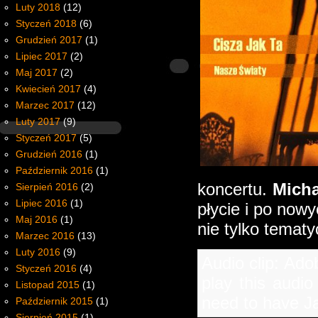
Luty 2018
(12)
Styczeń 2018
(6)
Grudzień 2017
(1)
Lipiec 2017
(2)
Maj 2017
(2)
Kwiecień 2017
(4)
Marzec 2017
(12)
Luty 2017
(9)
Styczeń 2017
(5)
Grudzień 2016
(1)
Październik 2016
(1)
koncertu.
Mich
Sierpień 2016
(2)
Lipiec 2016
(1)
płycie i po now
Maj 2016
(1)
nie tylko temat
Marzec 2016
(13)
Luty 2016
(9)
Audio clip: Ado
Styczeń 2016
(4)
play this audio
Listopad 2015
(1)
need to have Ja
Październik 2015
(1)
Sierpień 2015
(1)