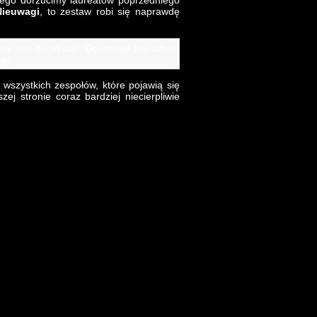
o tego dorzucimy laureatów poprzedniego
Nieuwagi
, to zestaw robi się naprawdę
ay this audio clip. Download the latest
er.
 wszystkich zespołów, które pojawią się
ej stronie coraz bardziej niecierpliwie