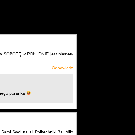
ć w SOBOTĘ w POŁUDNIE jest niestety
Odpowiedz
niego poranka
ami Swoi na al. Politechniki 3a. Miło