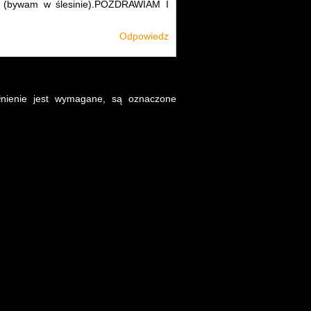
Y (bywam w ślesinie).POZDRAWIAM I
Odpowiedz
łnienie jest wymagane, są oznaczone