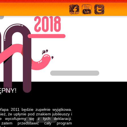
ĘPNY!
Yapa 2011 będzie zupełnie wyjątkowa.
eż, że upłynie pod znakiem jubileuszy i
ie wycofujemy się z tych deklaracji.
zatem przedstawić cały program