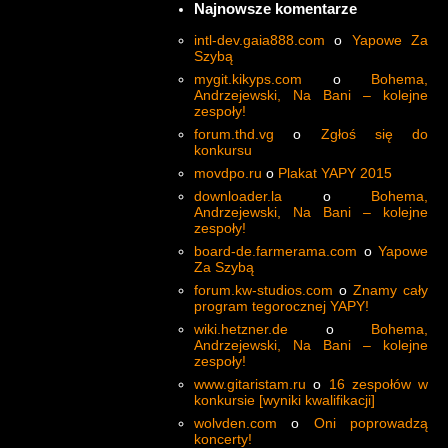
Najnowsze komentarze
intl-dev.gaia888.com
o
Yapowe Za
Szybą
mygit.kikyps.com
o
Bohema,
Andrzejewski, Na Bani – kolejne
zespoły!
forum.thd.vg
o
Zgłoś się do
konkursu
movdpo.ru
o
Plakat YAPY 2015
downloader.la
o
Bohema,
Andrzejewski, Na Bani – kolejne
zespoły!
board-de.farmerama.com
o
Yapowe
Za Szybą
forum.kw-studios.com
o
Znamy cały
program tegorocznej YAPY!
wiki.hetzner.de
o
Bohema,
Andrzejewski, Na Bani – kolejne
zespoły!
www.gitaristam.ru
o
16 zespołów w
konkursie [wyniki kwalifikacji]
wolvden.com
o
Oni poprowadzą
koncerty!