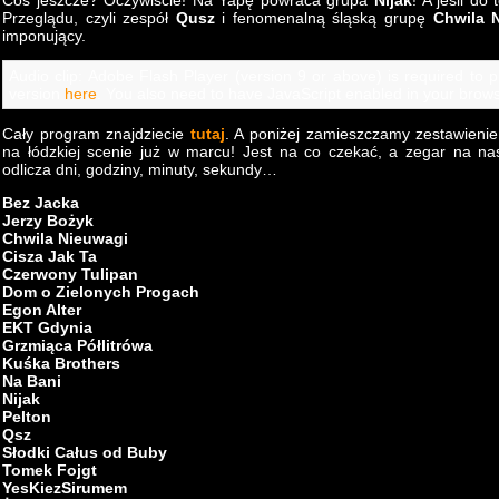
Coś jeszcze? Oczywiście! Na Yapę powraca grupa
Nijak
! A jeśli d
Przeglądu, czyli zespół
Qusz
i fenomenalną śląską grupę
Chwila 
imponujący.
Audio clip: Adobe Flash Player (version 9 or above) is required to pl
version
here
. You also need to have JavaScript enabled in your brows
Cały program znajdziecie
tutaj
. A poniżej zamieszczamy zestawienie
na łódzkiej scenie już w marcu! Jest na co czekać, a zegar na nasz
odlicza dni, godziny, minuty, sekundy…
Bez Jacka
Jerzy Bożyk
Chwila Nieuwagi
Cisza Jak Ta
Czerwony Tulipan
Dom o Zielonych Progach
Egon Alter
EKT Gdynia
Grzmiąca Półlitrówa
Kuśka Brothers
Na Bani
Nijak
Pelton
Qsz
Słodki Całus od Buby
Tomek Fojgt
YesKiezSirumem