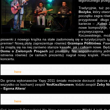
tegorocznego przeg
Tradycyjnie, tuż 
Bożyka
, który otw
początku zagra rów
przygotował dług
karierze – „Kubek Ż
nowe kompozycje, d
przyzwyczajona.
Koczewskiego, moż
piosenki z nowego krążka na stałe zadomowią się w turystycznych śp
premier! Nową płytę zaprezentuje również
Grzmiąca Półlitrówa
. Paw
że znajdą się na niej zarówno starsze kawałki, jak i całkiem nowe. Bę
Domu o Zielonych Progach
już pisaliśmy. Nie wspominaliśmy jed
istnienia również (w ramach prezentu) nagrał nowy krążek. Prem
koncertu.
Audio clip: Adobe Flash Player (version 9 or above) is required to pl
version
here
. You also need to have JavaScript enabled in your brows
Do grona wykonawców Yapy 2011 śmiało możecie dorzucić dobrze zn
wszystko co kocham) zespół
YesKiezSirumem
, łódzki zespół
Żeby Ni
–
Egona Altera
!
Audio clip: Adobe Flash Player (version 9 or above) is required to pl
version
here
. You also need to have JavaScript enabled in your brows