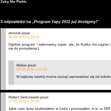
Żeby Nie Piekło
3 odpowiedzi na „
Program Yapy 2011 już dostępny!
”
dominik
pisze:
26-02-2011 o 23:01
Ogólnie program i wykonawcy super, ale, że Kuśka ma zagra
nie do pomyślenia;)
Matias
pisze:
03-03-2011 o 12:54
W bajkowy nastrój można zacząć wprowadzać się od sobot
Robert Sieńczewski
pisze:
27-02-2011 o 23:36
Jakiś czas temu studiowałem w Łodzi i pracowałem m.in. w DKF S