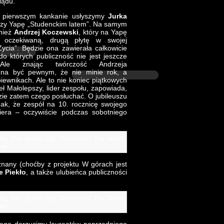
lądu.
po pierwszym kankanie usłyszymy
Jurka
orzy Yapę „Studenckim latem”. Na samym
nież
Andrzej Koczewski
, który na Yapę
o oczekiwaną, drugą płytę w swojej
ycia”. Będzie ona zawierała całkowicie
o których publiczność nie jest jeszcze
 Ale znając twórczość Andrzeja
na być pewnym, że nie minie rok, a
iewnikach. Ale to nie koniec piątkowych
eł Małolepszy, lider zespołu, zapowiada,
dzie zatem czego posłuchać. O jubileuszu
nak, że zespół na 10. rocznicę swojego
iera – oczywiście podczas sobotniego
ay this audio clip. Download the latest
er.
any (choćby z projektu W górach jest
e Piekło
, a także ulubieńca publiczności
ay this audio clip. Download the latest
er.