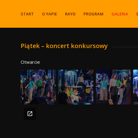
START
O YAPIE
RAYD
PROGRAM
GALERIA
Piątek – koncert konkursowy
Otwarcie