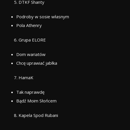
DTKF Shanty
Podroby w sosie własnym
Pola Athenry
Grupa ELORE
Dom wariatów
Chcę uprawiać jabłka
HamaK
Tak naprawdę
Bądź Moim Słońcem
Kapela Spod Rubani
Od Połonin