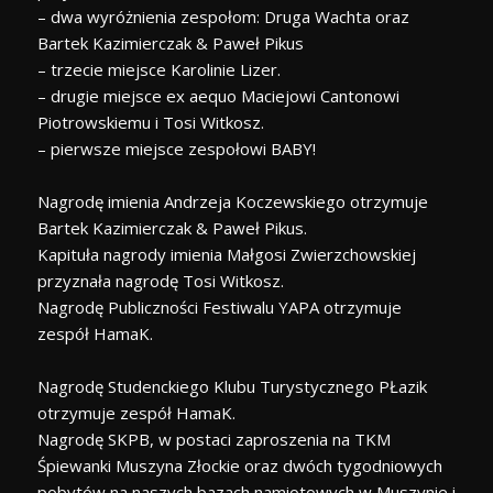
– dwa wyróżnienia zespołom: Druga Wachta oraz
Bartek Kazimierczak & Paweł Pikus
– trzecie miejsce Karolinie Lizer.
– drugie miejsce ex aequo Maciejowi Cantonowi
Piotrowskiemu i Tosi Witkosz.
– pierwsze miejsce zespołowi BABY!
Nagrodę imienia Andrzeja Koczewskiego otrzymuje
Bartek Kazimierczak & Paweł Pikus.
Kapituła nagrody imienia Małgosi Zwierzchowskiej
przyznała nagrodę Tosi Witkosz.
Nagrodę Publiczności Festiwalu YAPA otrzymuje
zespół HamaK.
Nagrodę Studenckiego Klubu Turystycznego PŁazik
otrzymuje zespół HamaK.
Nagrodę SKPB, w postaci zaproszenia na TKM
Śpiewanki Muszyna Złockie oraz dwóch tygodniowych
pobytów na naszych bazach namiotowych w Muszynie i