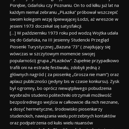
Porębie, Gdańsku czy Poznaniu. On to od kilku już lat na
każdym niemal zebraniu „PŁazika” próbował wszczepić
swoim kolegom wizję śpiewającej Łodzi, aż wreszcie w
jesieni 1973 doczekał się satysfakcji.
[…] W październiku 1973 roku pod wodzą Wojtka udała
się do Gdańska, na III Jesienny Studencki Przegląd
Piosenki Turystycznej „Bazuna ’73” ( znajdujący się
wówczas w szczytowym momencie swojej
popularności) grupa „PŁazików”. Zupełnie przypadkowo
trafili oni na estradę festiwalu, zdobyli jedną z
głównych nagród ( za piosenkę „Grosza nie mam”) oraz
aplauz publiczności (jedyny bis w czasie konkursu). Zysk
był ogromny, bo oprócz niewątpliwego pobudzenia
wyobraźni studenci politechniki otrzymali możliwość
bezpośredniego wejścia w całkowicie dla nich nieznane,
a dosyć hermetyczne, środowisko piosenkarzy
studenckich, nawiązania wielu potrzebnych kontaktów
oraz podpatrzenia od kulis wielu niuansów