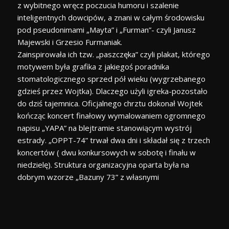
z wybitnego wręcz poczucia humoru i szalenie
inteligentnych dowcipów, a znani w całym środowisku
pod pseudonimami „Mayta” i „Furman”- czyli Janusz
Majewski i Grzesio Furmaniak.
Zainspirowała ich tzw. „paszczęka” czyli plakat, którego
motywem była grafika z jakiegoś poradnika
stomatologicznego sprzed pół wieku (wygrzebanego
gdzieś przez Wojtka). Dlaczego użyli igreka-pozostało
do dziś tajemnica. Oficjalnego chrztu dokonał Wojtek
kończąc koncert finałowy wymalowaniem ogromnego
napisu „YAPA” na blejtramie stanowiącym wystrój
estrady. „OPPT-74” trwał dwa dni i składał się z trzech
koncertów ( dwu konkursowych w sobotę i finału w
niedzielę). Struktura organizacyjna oparta była na
dobrym wzorze „Bazuny 73” z własnymi
udoskonaleniami.[…]
Mimo wielu potknięć i niedociągnięć impreza zakończyła
się niewątpliwym sukcesem „PŁazików” i uzyskała
pewien rozgłos w kraju. O rozgłosie (i