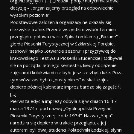
organizacyjnych. […]. „PŁazik” podjął natychmiastową
decyzję – „organizujemy przegląd na odpowiednio
wysokim poziomie”.
Podstawowe założenia organizacyjne okazały się
niezwykle trafne. Przede wszystkim wybór terminu
przeglądu- połowa marca. Spinał on klamrą „Bazune” i
giełdę Piosenki Turystycznej w Szklarskiej Porębie,
stanowił niejako „otwarcie sezonu” i przygrywkę do
krakowskiego Festiwalu Piosenki Studenckiej. Odbywał
się na początku letniego semestru, kiedy obciążenie
zajęciami i kolokwiami nie było jeszcze zbyt duże. Poza
tym wówczas był to „pusty okres” w skali kraju-
dopiero później kalendarz imprez bardzo się zagęścił”.
[…]
Pierwsza edycja imprezy odbyła się w dniach 16-17
marca 1974 r. pod nazwą „Ogólnopolski Przeglad
Piosenki Turystycznej- Łodź 1974”. Nazwa „Yapa”
narodziła się dopiero w trakcie przeglądu, a jej
autorami byli dwaj studenci Politechniki Łodzkiej, słynni